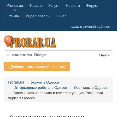
Prorab.ua
Товары
Услуги
Новости
Форум
Отзывы
Видео обзоры
О нас
вход в личный кабинет
Найти
Добавить компанию (бесплатно)
Prorab.ua
Услуги в Одессе
Интерьерные работы в Одессе
Лестницы в Одессе
Алюминиевые перила и комплектующие. Установка
перил в Одессе
Алюминиевые перила и